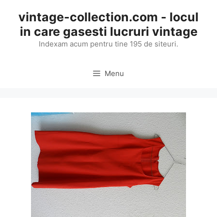
Skip
vintage-collection.com - locul
to
in care gasesti lucruri vintage
content
Indexam acum pentru tine 195 de siteuri.
Menu