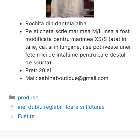
Rochita din dantela alba
Pe eticheta scrie marimea M/L insa a fost
modificata pentru marimea XS/S (atat in
talie, cat si in lungime, i se potriveste unei
fete mici de intaltime pentru ca e destul
de scurta)
Pret: 20lei
Mail: sabinaboutique@gmail.com
Categories
produse
inel dublu reglabil floare si fluturas
Fustite