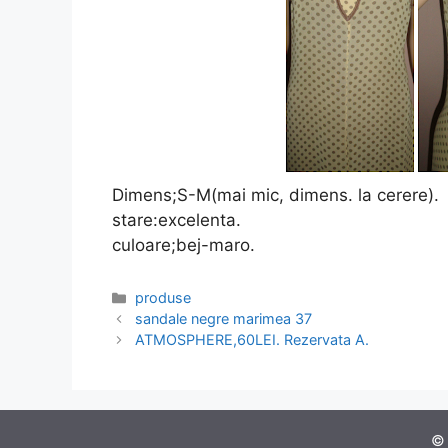
Dimens;S-M(mai mic, dimens. la cerere).
stare:excelenta.
culoare;bej-maro.
Categories
produse
sandale negre marimea 37
ATMOSPHERE,60LEI. Rezervata A.
© 