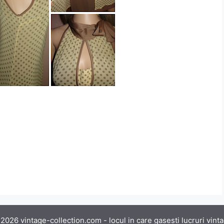
2026 vintage-collection.com - locul in care gasesti lucruri vint