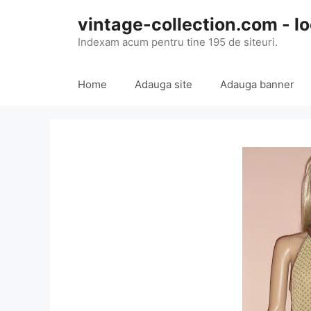
Skip
vintage-collection.com - lo
to
content
Indexam acum pentru tine 195 de siteuri.
Home
Adauga site
Adauga banner