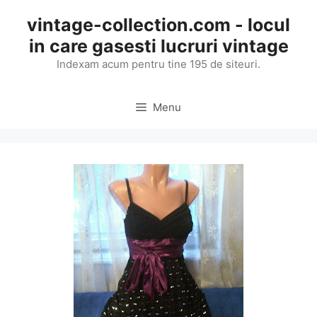
Skip
vintage-collection.com - locul
to
in care gasesti lucruri vintage
content
Indexam acum pentru tine 195 de siteuri.
Menu