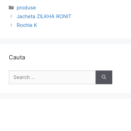
Categories
produse
Jacheta ZILKHA RONIT
Rochie K
Cauta
Search
for: