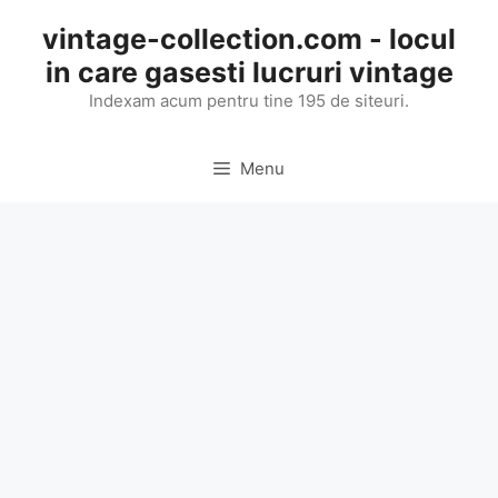
Skip
vintage-collection.com - locul
to
in care gasesti lucruri vintage
content
Indexam acum pentru tine 195 de siteuri.
Menu