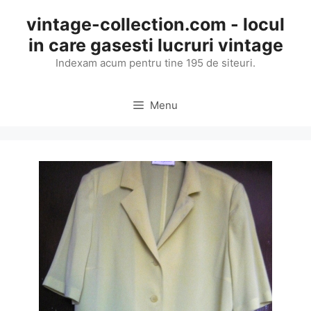
Skip
vintage-collection.com - locul
to
in care gasesti lucruri vintage
content
Indexam acum pentru tine 195 de siteuri.
Menu