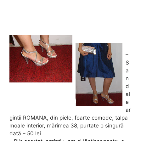
–
S
a
n
d
al
e
ar
gintii ROMANA, din piele, foarte comode, talpa
moale interior, mărimea 38, purtate o singură
dată – 50 lei