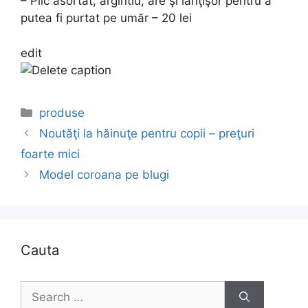
– Plic asortat, argintiu, are şi lănţişor pentru a
putea fi purtat pe umăr – 20 lei
edit
Categories
produse
Noutăţi la hăinuţe pentru copii – preţuri
foarte mici
Model coroana pe blugi
Cauta
Search
for: