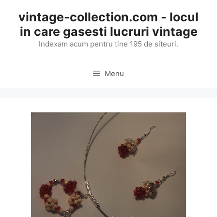
Skip
vintage-collection.com - locul
to
in care gasesti lucruri vintage
content
Indexam acum pentru tine 195 de siteuri.
Menu