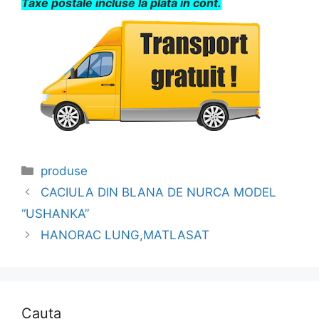
Taxe postale incluse la plata in cont.
Categories
produse
CACIULA DIN BLANA DE NURCA MODEL
“USHANKA”
HANORAC LUNG,MATLASAT
Cauta