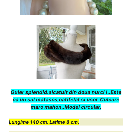
Guler
splendid.alcatuit din doua nurci !.
.Este
ca un sal matasos,catifelat si usor. Culoare
maro mahon..Model circular.
Lungime 140 cm. Latime 8 cm.