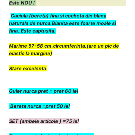
Este NOU !
Caciula (b
ereta) fina si cocheta din blana
naturala de nurca.Blanita este foarte moale si
fina..Este captusita.
Marime 57-58 cm.circumferinta.(are un pic de
elastic la margine)
Stare excelenta
Guler nurca pret = pret 60 lei
Bereta nurca =pret 50 lei
SET (ambele articole ) =75 lei