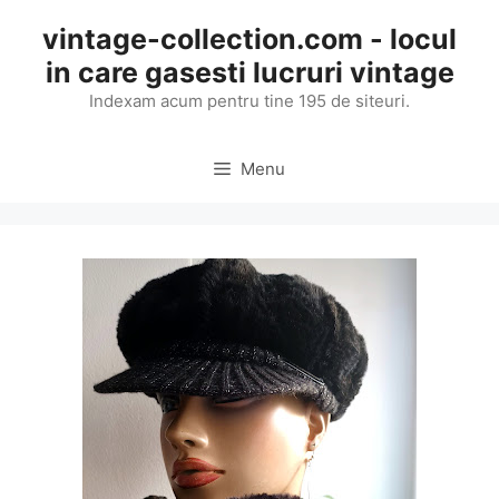
Skip
vintage-collection.com - locul
to
in care gasesti lucruri vintage
content
Indexam acum pentru tine 195 de siteuri.
Menu