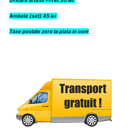
Oricare articol =Pret 35 lei.
Ambele (set) 45 lei
Taxe postale zero la plata in cont