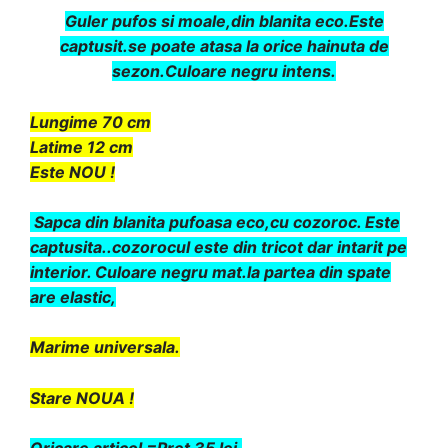
Guler pufos si moale,din blanita eco.Este
captusit.se poate atasa la orice hainuta de
sezon.Culoare negru intens.
Lungime 70 cm
Latime 12 cm
Este NOU !
Sapca din blanita pufoasa eco,cu cozoroc. Este
captusita..cozorocul este din tricot dar intarit pe
interior. Culoare negru mat.la partea din spate
are elastic,
Marime universala.
Stare NOUA !