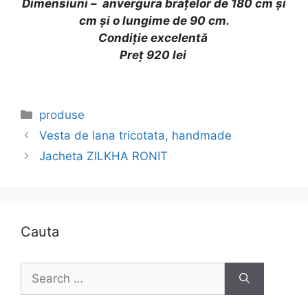
Dimensiuni – anvergura brațelor de 180 cm și
cm și o lungime de 90 cm.
Condiție excelentă
Preț 920 lei
Categories
produse
Vesta de lana tricotata, handmade
Jacheta ZILKHA RONIT
Cauta
Search
for: