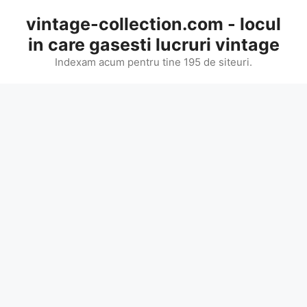
Skip
vintage-collection.com - locul
to
in care gasesti lucruri vintage
content
Indexam acum pentru tine 195 de siteuri.