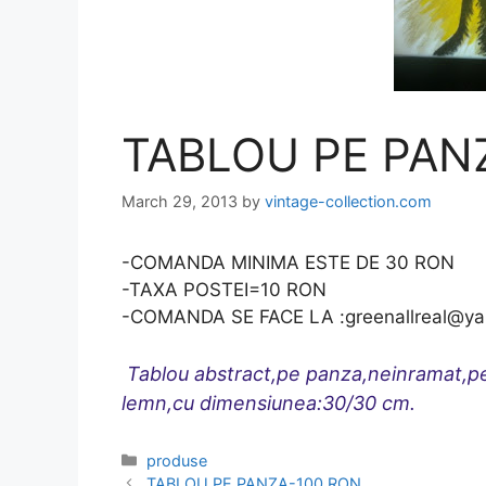
TABLOU PE PAN
March 29, 2013
by
vintage-collection.com
-COMANDA MINIMA ESTE DE 30 RON
-TAXA POSTEI=10 RON
-COMANDA SE FACE LA :greenallreal@y
Tablou abstract,pe panza,neinramat,p
lemn,cu dimensiunea:3
0/30
cm.
Categories
produse
TABLOU PE PANZA-100 RON