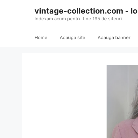
Skip
vintage-collection.com - lo
to
content
Indexam acum pentru tine 195 de siteuri.
Home
Adauga site
Adauga banner