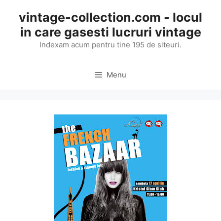
Skip
vintage-collection.com - locul
to
in care gasesti lucruri vintage
content
Indexam acum pentru tine 195 de siteuri.
Menu