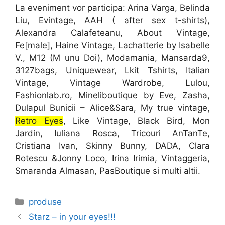
La eveniment vor participa: Arina Varga, Belinda
Liu, Evintage, AAH ( after sex t-shirts),
Alexandra Calafeteanu, About Vintage,
Fe[male], Haine Vintage, Lachatterie by Isabelle
V., M12 (M unu Doi), Modamania, Mansarda9,
3127bags, Uniquewear, Lkit Tshirts, Italian
Vintage, Vintage Wardrobe, Lulou,
Fashionlab.ro, Mineliboutique by Eve, Zasha,
Dulapul Bunicii – Alice&Sara, My true vintage,
Retro Eyes
, Like Vintage, Black Bird, Mon
Jardin, Iuliana Rosca, Tricouri AnTanTe,
Cristiana Ivan, Skinny Bunny, DADA, Clara
Rotescu &Jonny Loco, Irina Irimia, Vintaggeria,
Smaranda Almasan, PasBoutique si multi altii.
Categories
produse
Starz – in your eyes!!!