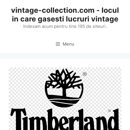
Skip
vintage-collection.com - locul
to
in care gasesti lucruri vintage
content
Indexam acum pentru tine 195 de siteuri.
Menu