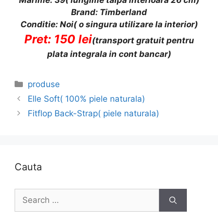
Marime: 39( lungime talpa interioara 26 cm)
Brand: Timberland
Conditie: Noi( o singura utilizare la interior)
Pret: 150 lei
(transport gratuit pentru
plata integrala in cont bancar)
Categories
produse
Elle Soft( 100% piele naturala)
Fitflop Back-Strap( piele naturala)
Cauta
Search
for: