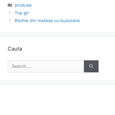
Categories
produse
Top gri
Rochie din matase cu buzunare
Cauta
Search
for: