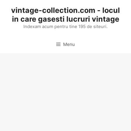
Skip
vintage-collection.com - locul
to
in care gasesti lucruri vintage
content
Indexam acum pentru tine 195 de siteuri.
Menu