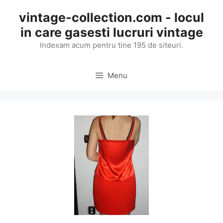
Skip
vintage-collection.com - locul
to
in care gasesti lucruri vintage
content
Indexam acum pentru tine 195 de siteuri.
Menu