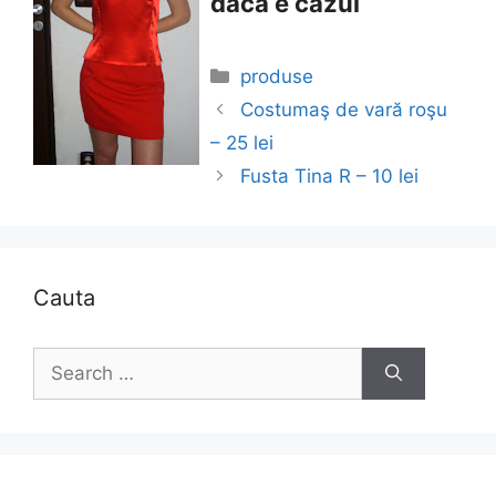
dacă e cazul
Categories
produse
Costumaş de vară roşu
– 25 lei
Fusta Tina R – 10 lei
Cauta
Search
for: