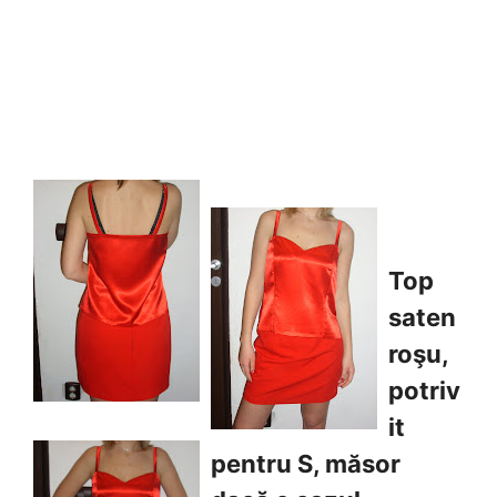
Top
saten
roşu,
potriv
it
pentru S, măsor