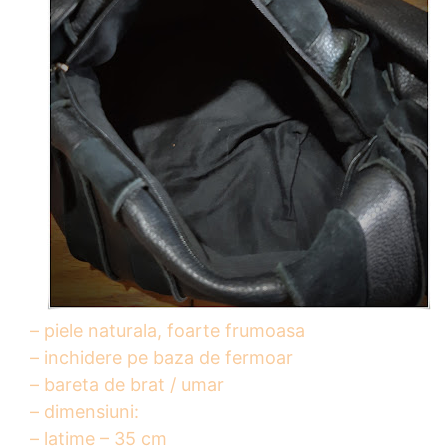
– piele naturala, foarte frumoasa
– inchidere pe baza de fermoar
– bareta de brat / umar
– dimensiuni:
– latime – 35 cm