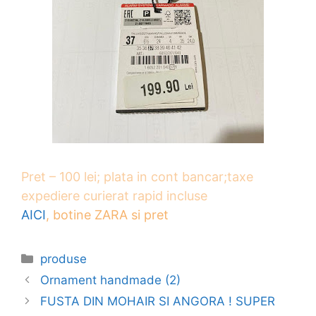
Pret – 100 lei;
plata in cont bancar;
taxe
expediere curierat rapid incluse
AICI
, botine ZARA si pret
Categories
produse
Ornament handmade (2)
FUSTA DIN MOHAIR SI ANGORA ! SUPER