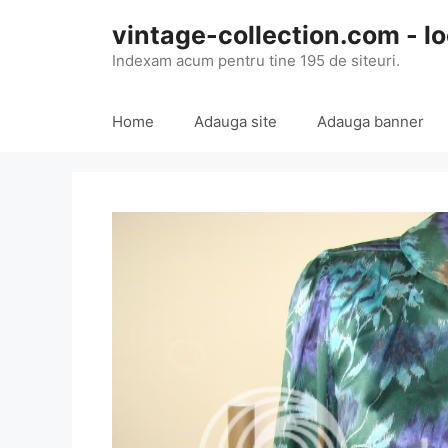
Skip
vintage-collection.com - lo
to
content
Indexam acum pentru tine 195 de siteuri.
Home
Adauga site
Adauga banner