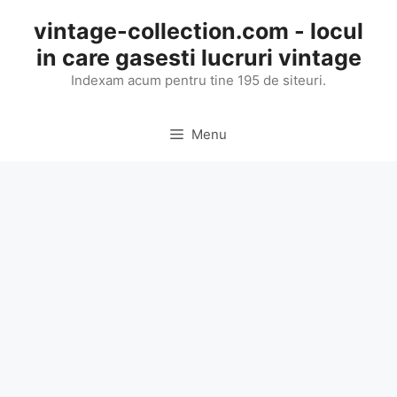
Skip
vintage-collection.com - locul
to
in care gasesti lucruri vintage
content
Indexam acum pentru tine 195 de siteuri.
Menu