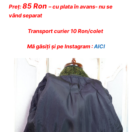
85 Ron
Preț:
– cu plata în avans- nu se
vând separat
Transport curier 10 Ron/colet
Mă găsiți și pe Instagram :
AICI