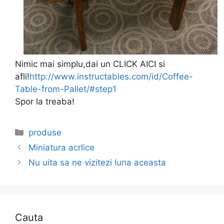
Nimic mai simplu,dai un CLICK AICI si
afli!
http://www.instructables.com/id/Coffee-
Table-from-Pallet/#step1
Spor la treaba!
Categories
produse
Miniatura acrlice
Nu uita sa ne vizitezi luna aceasta
Cauta