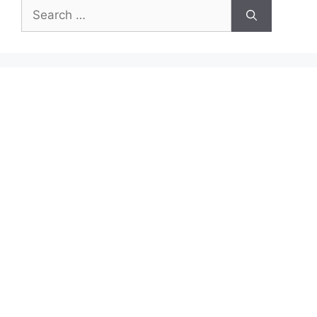
Search
for: