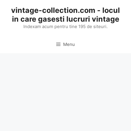
Skip
vintage-collection.com - locul
to
in care gasesti lucruri vintage
content
Indexam acum pentru tine 195 de siteuri.
Menu