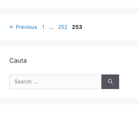
Page
Page
Page
←
Previous
1
…
252
253
Cauta
Search
for: