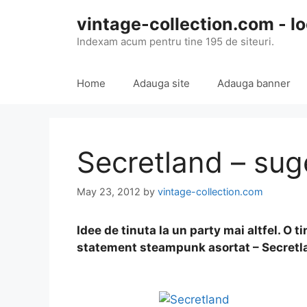
Skip
vintage-collection.com - lo
to
content
Indexam acum pentru tine 195 de siteuri.
Home
Adauga site
Adauga banner
Secretland – suge
May 23, 2012
by
vintage-collection.com
Idee de tinuta la un party mai altfel. O 
statement steampunk asortat – Secretl