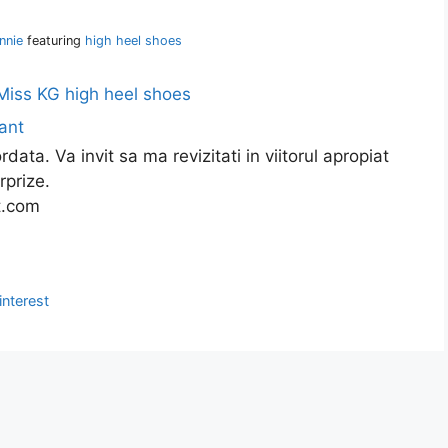
nnie
featuring
high heel shoes
ata. Va invit sa ma revizitati in viitorul apropiat
rprize.
t.com
nterest