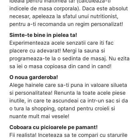
ideala pentru inaltimea ta! (calculeaza-ti
indicele de masa corporala). Daca este absolut
necesar, apeleaza la sfatul unui nutritionist,
pentru a-ti recomanda un regim personalizat!
Simte-te bine in pielea ta!
Experimenteaza acele senzatii care iti fac
placere cu adevarat! Mergi la sauna si
programeaza-te la o sedinta de masaj. Nu ezita
sa iei o masa copioasa din cand in cand!
O noua garderoba!
Alege hainele care sa-ti puna in valoare silueta
si personalitatea! Renunta la toate acele piese
inutile, in care te ascundeai ca intr-un sac si da
o tura la shopping, optand pentru croieli si
nuante mult mai vesele!
Coboara cu picioarele pe pamant!
Fii realista! Inceteaza sa te compari cu starurile