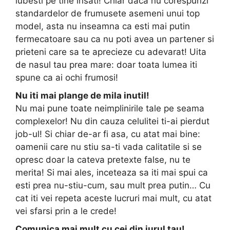
iubesti pe tine insati! Chiar daca nu corespunzi
standardelor de frumusete asemeni unui top
model, asta nu inseamna ca esti mai putin
fermecatoare sau ca nu poti avea un partener si
prieteni care sa te aprecieze cu adevarat! Uita
de nasul tau prea mare: doar toata lumea iti
spune ca ai ochi frumosi!
Nu iti mai plange de mila inutil!
Nu mai pune toate neimplinirile tale pe seama
complexelor! Nu din cauza celulitei ti-ai pierdut
job-ul! Si chiar de-ar fi asa, cu atat mai bine:
oamenii care nu stiu sa-ti vada calitatile si se
opresc doar la cateva pretexte false, nu te
merita! Si mai ales, inceteaza sa iti mai spui ca
esti prea nu-stiu-cum, sau mult prea putin… Cu
cat iti vei repeta aceste lucruri mai mult, cu atat
vei sfarsi prin a le crede!
Comunica mai mult cu cei din jurul tau!