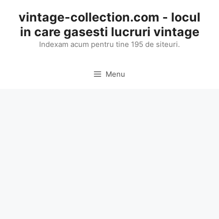
Skip
vintage-collection.com - locul
to
in care gasesti lucruri vintage
content
Indexam acum pentru tine 195 de siteuri.
Menu