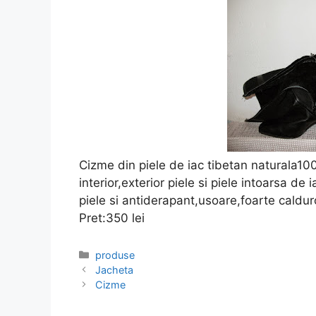
Cizme din piele de iac tibetan naturala100
interior,exterior piele si piele intoarsa 
piele si antiderapant,usoare,foarte caldu
Pret:350 lei
Categories
produse
Jacheta
Cizme