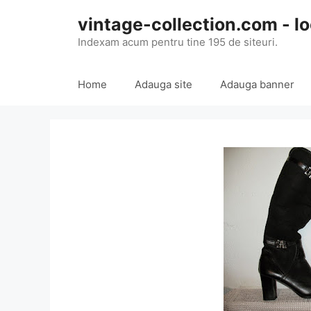
Skip
vintage-collection.com - lo
to
content
Indexam acum pentru tine 195 de siteuri.
Home
Adauga site
Adauga banner