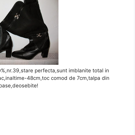
%,nr.39,stare perfecta,sunt imblanite total in
de iac,inaltime-48cm,toc comod de 7cm,talpa din
roase,deosebite!